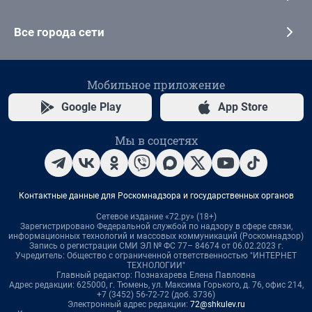
Все города сети
Мобильное приложение
Google Play
App Store
Мы в соцсетях
Контактные данные для Роскомнадзора и государственных органов
Сетевое издание «72.ру» (18+)
Зарегистрировано Федеральной службой по надзору в сфере связи,
информационных технологий и массовых коммуникаций (Роскомнадзор)
Запись о регистрации СМИ ЭЛ № ФС 77– 84674 от 06.02.2023 г.
Учредитель: Общество с ограниченной ответственностью "ИНТЕРНЕТ
ТЕХНОЛОГИИ"
Главный редактор: Познахарева Елена Павловна
Адрес редакции: 625000, г. Тюмень, ул. Максима Горького, д. 76, офис 214,
+7 (3452) 56-72-72 (доб. 3736)
Электронный адрес редакции:
72@shkulev.ru