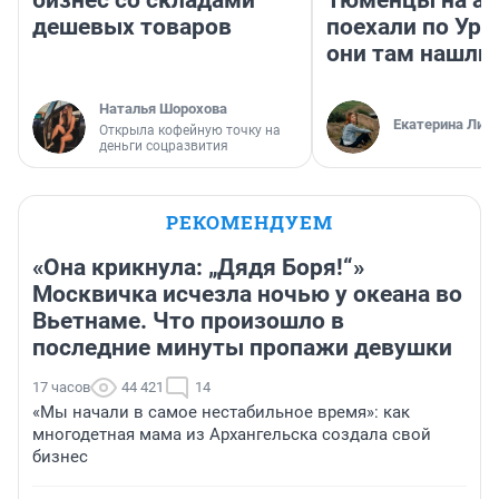
бизнес со складами
Тюменцы на ав
дешевых товаров
поехали по Ура
они там нашли
Наталья Шорохова
Екатерина Лит
Открыла кофейную точку на
деньги соцразвития
РЕКОМЕНДУЕМ
«Она крикнула: „Дядя Боря!“»
Москвичка исчезла ночью у океана во
Вьетнаме. Что произошло в
последние минуты пропажи девушки
17 часов
44 421
14
«Мы начали в самое нестабильное время»: как
многодетная мама из Архангельска создала свой
бизнес