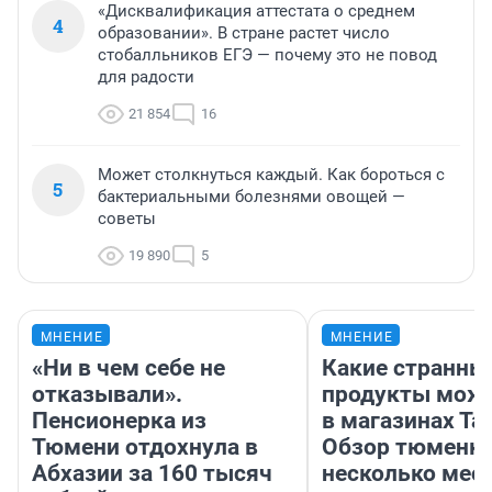
«Дисквалификация аттестата о среднем
4
образовании». В стране растет число
стобалльников ЕГЭ — почему это не повод
для радости
21 854
16
Может столкнуться каждый. Как бороться с
5
бактериальными болезнями овощей —
советы
19 890
5
МНЕНИЕ
МНЕНИЕ
«Ни в чем себе не
Какие странны
отказывали».
продукты можн
Пенсионерка из
в магазинах Та
Тюмени отдохнула в
Обзор тюменки
Абхазии за 160 тысяч
несколько мес