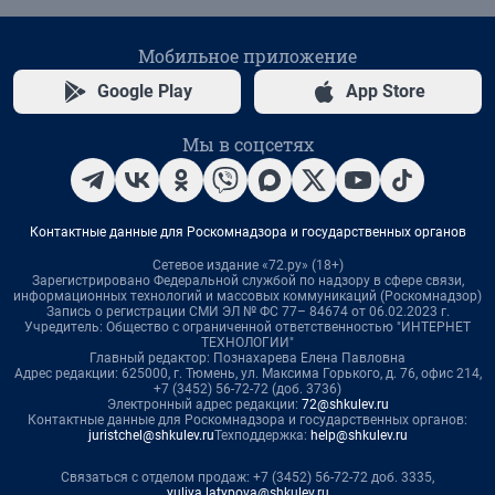
Мобильное приложение
Google Play
App Store
Мы в соцсетях
Контактные данные для Роскомнадзора и государственных органов
Сетевое издание «72.ру» (18+)
Зарегистрировано Федеральной службой по надзору в сфере связи,
информационных технологий и массовых коммуникаций (Роскомнадзор)
Запись о регистрации СМИ ЭЛ № ФС 77– 84674 от 06.02.2023 г.
Учредитель: Общество с ограниченной ответственностью "ИНТЕРНЕТ
ТЕХНОЛОГИИ"
Главный редактор: Познахарева Елена Павловна
Адрес редакции: 625000, г. Тюмень, ул. Максима Горького, д. 76, офис 214,
+7 (3452) 56-72-72 (доб. 3736)
Электронный адрес редакции:
72@shkulev.ru
Контактные данные для Роскомнадзора и государственных органов:
juristchel@shkulev.ru
Техподдержка:
help@shkulev.ru
Связаться с отделом продаж: +7 (3452) 56-72-72 доб. 3335,
yuliya.latypova@shkulev.ru