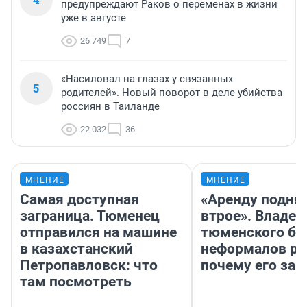
предупреждают Раков о переменах в жизни
уже в августе
26 749
7
«Насиловал на глазах у связанных
5
родителей». Новый поворот в деле убийства
россиян в Таиланде
22 032
36
МНЕНИЕ
МНЕНИЕ
Самая доступная
«Аренду подня
заграница. Тюменец
втрое». Владел
отправился на машине
тюменского ба
в казахстанский
неформалов ра
Петропавловск: что
почему его за
там посмотреть