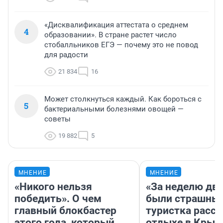
«Дисквалификация аттестата о среднем
4
образовании». В стране растет число
стобалльников ЕГЭ — почему это не повод
для радости
21 834
16
Может столкнуться каждый. Как бороться с
5
бактериальными болезнями овощей —
советы
19 882
5
МНЕНИЕ
МНЕНИЕ
«Никого нельзя
«За неделю две
победить». О чем
были страшные
главный блокбастер
туристка расск
этого года, который
отдыхе в Крым