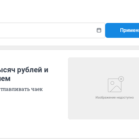
Примен
ысяч рублей и
чем
отлавливать чаек