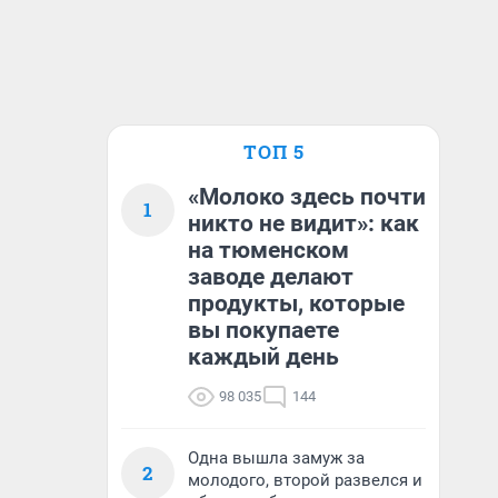
ТОП 5
«Молоко здесь почти
1
никто не видит»: как
на тюменском
заводе делают
продукты, которые
вы покупаете
каждый день
98 035
144
Одна вышла замуж за
2
молодого, второй развелся и