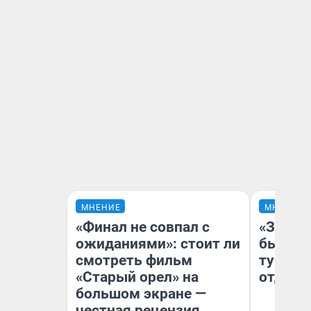
МНЕНИЕ
МНЕНИЕ
«Финал не совпал с
«За не
ожиданиями»: стоит ли
были с
смотреть фильм
турист
«Старый орел» на
отдыхе
большом экране —
честная рецензия