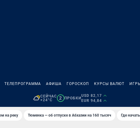
ТЕЛЕПРОГРАММА
АФИША
ГОРОСКОП
КУРСЫ ВАЛЮТ
ИГР
USD 82,17
СЕЙЧАС
2
ПРОБКИ
+24°C
EUR 94,84
ом на реку
Тюменка — об отпуске в Абхазии на 160 тысяч
Где начат