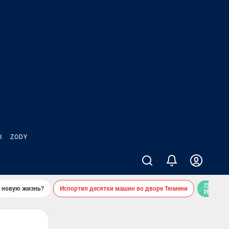
Ы
ZODY
ь новую жизнь?
Испортил десятки машин во дворе Тюмени