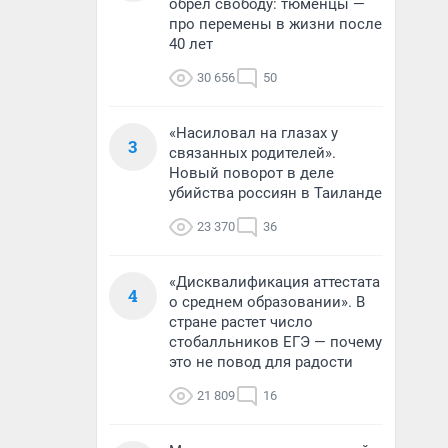
обрел свободу: тюменцы —
про перемены в жизни после
40 лет
30 656
50
«Насиловал на глазах у
3
связанных родителей».
Новый поворот в деле
убийства россиян в Таиланде
23 370
36
«Дисквалификация аттестата
4
о среднем образовании». В
стране растет число
стобалльников ЕГЭ — почему
это не повод для радости
21 809
16