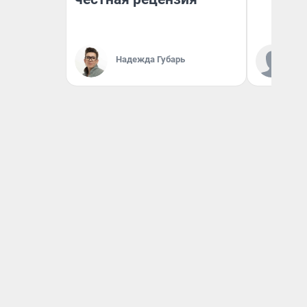
Ал
Надежда Губарь
за
ре