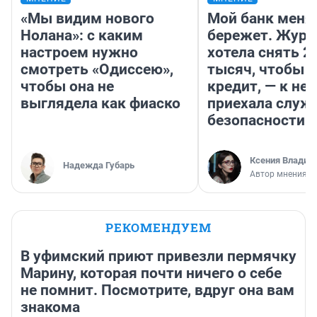
«Мы видим нового
Мой банк меня
Нолана»: с каким
бережет. Журн
настроем нужно
хотела снять 2
смотреть «Одиссею»,
тысяч, чтобы п
чтобы она не
кредит, — к не
выглядела как фиаско
приехала служ
безопасности
Ксения Владим
Надежда Губарь
Автор мнения
РЕКОМЕНДУЕМ
В уфимский приют привезли пермячку
Марину, которая почти ничего о себе
не помнит. Посмотрите, вдруг она вам
знакома