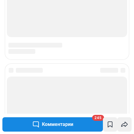
Наши награды
Наши вакансии
Техподдержка
Предвыборная агитация
Статистика канала в MAX
Все города сети
Мобильное приложение
Google Play
App Store
245
Комментарии
Мы в соцсетях