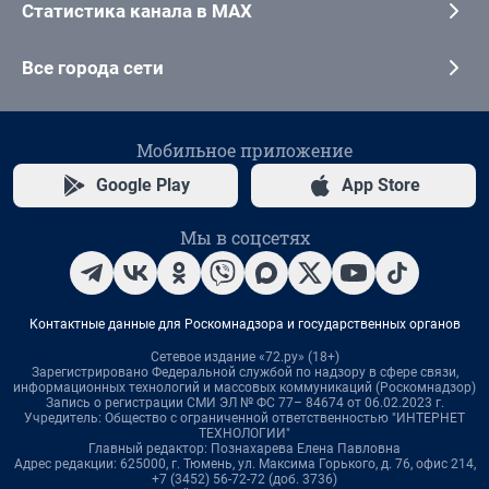
Статистика канала в MAX
Все города сети
Мобильное приложение
Google Play
App Store
Мы в соцсетях
Контактные данные для Роскомнадзора и государственных органов
Сетевое издание «72.ру» (18+)
Зарегистрировано Федеральной службой по надзору в сфере связи,
информационных технологий и массовых коммуникаций (Роскомнадзор)
Запись о регистрации СМИ ЭЛ № ФС 77– 84674 от 06.02.2023 г.
Учредитель: Общество с ограниченной ответственностью "ИНТЕРНЕТ
ТЕХНОЛОГИИ"
Главный редактор: Познахарева Елена Павловна
Адрес редакции: 625000, г. Тюмень, ул. Максима Горького, д. 76, офис 214,
+7 (3452) 56-72-72 (доб. 3736)