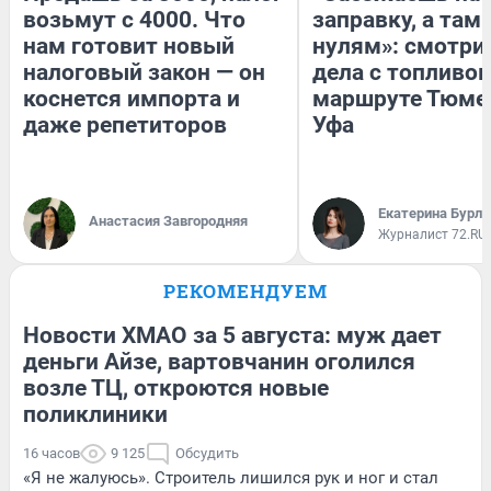
возьмут с 4000. Что
заправку, а там 
нам готовит новый
нулям»: смотри
налоговый закон — он
дела с топливом
коснется импорта и
маршруте Тюме
даже репетиторов
Уфа
Екатерина Бурле
Анастасия Завгородняя
Журналист 72.RU
РЕКОМЕНДУЕМ
Новости ХМАО за 5 августа: муж дает
деньги Айзе, вартовчанин оголился
возле ТЦ, откроются новые
поликлиники
16 часов
9 125
Обсудить
«Я не жалуюсь». Строитель лишился рук и ног и стал