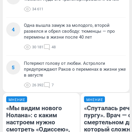
34 611
Одна вышла замуж за молодого, второй
4
развелся и обрел свободу: тюменцы — про
перемены в жизни после 40 лет
30 181
48
Потеряют голову от любви. Астрологи
5
предупреждают Раков о переменах в жизни уже
в августе
26 392
7
МНЕНИЕ
МНЕНИЕ
«Мы видим нового
«Спуталась речь
Нолана»: с каким
пургу». Врач — о
настроем нужно
смертельном ди
смотреть «Одиссею»,
который сложн