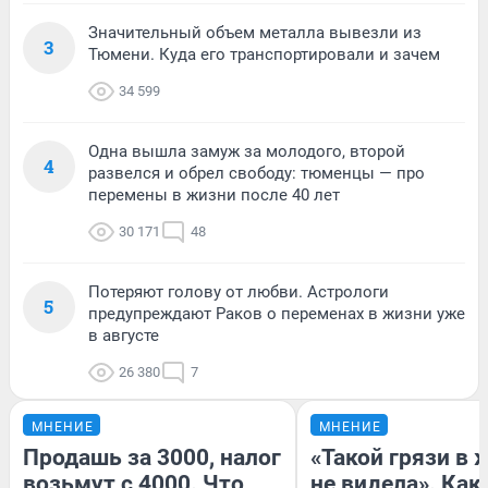
Значительный объем металла вывезли из
3
Тюмени. Куда его транспортировали и зачем
34 599
Одна вышла замуж за молодого, второй
4
развелся и обрел свободу: тюменцы — про
перемены в жизни после 40 лет
30 171
48
Потеряют голову от любви. Астрологи
5
предупреждают Раков о переменах в жизни уже
в августе
26 380
7
МНЕНИЕ
МНЕНИЕ
Продашь за 3000, налог
«Такой грязи в 
возьмут с 4000. Что
не видела». Как