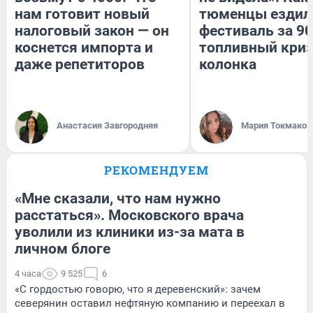
нам готовит новый
тюменцы ездил
налоговый закон — он
фестиваль за 90
коснется импорта и
топливный криз
даже репетиторов
колонка
Анастасия Завгородняя
Мария Токмаков
РЕКОМЕНДУЕМ
«Мне сказали, что нам нужно
расстаться». Московского врача
уволили из клиники из-за мата в
личном блоге
4 часа
9 525
6
«С гордостью говорю, что я деревенский»: зачем
северянин оставил нефтяную компанию и переехал в