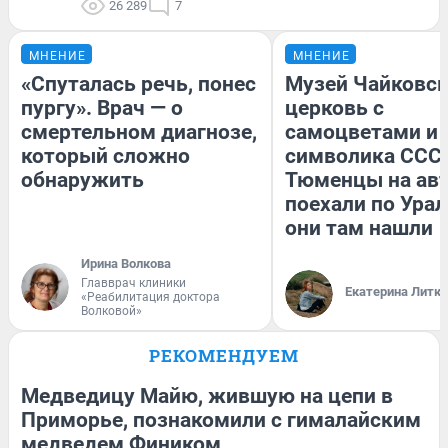
26 289
7
МНЕНИЕ
МНЕНИЕ
«Спуталась речь, понес
Музей Чайковск
пургу». Врач — о
церковь с
смертельном диагнозе,
самоцветами и 
который сложно
символика СССР
обнаружить
Тюменцы на ав
поехали по Урал
они там нашли
Ирина Волкова
Главврач клиники
Екатерина Литк
«Реабилитация доктора
Волковой»
РЕКОМЕНДУЕМ
Медведицу Майю, жившую на цепи в
Приморье, познакомили с гималайским
медведем Фиником