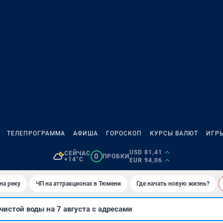
ТЕЛЕПРОГРАММА
АФИША
ГОРОСКОП
КУРСЫ ВАЛЮТ
ИГР
USD 81,41
СЕЙЧАС
0
ПРОБКИ
+14°C
EUR 94,06
на реку
ЧП на аттракционах в Тюмени
Где начать новую жизнь?
чистой воды на 7 августа с адресами