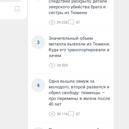
следствие раскрыло детали
зверского убийства брата и
сестры из Тюмени
39 226
47
Значительный объем
3
металла вывезли из Тюмени.
Куда его транспортировали и
зачем
34 529
Одна вышла замуж за
4
молодого, второй развелся и
обрел свободу: тюменцы —
про перемены в жизни после
40 лет
30 116
47