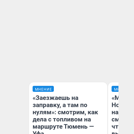
МНЕНИЕ
МНЕНИЕ
«Заезжаешь на
«Мы ви
заправку, а там по
Нолана
нулям»: смотрим, как
настро
дела с топливом на
смотре
маршруте Тюмень —
чтобы 
Уфа
выгляд