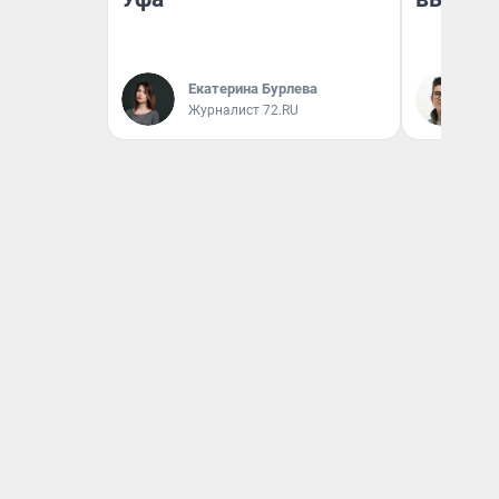
Екатерина Бурлева
На
Журналист 72.RU