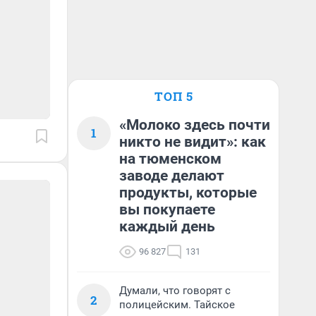
ТОП 5
«Молоко здесь почти
1
никто не видит»: как
на тюменском
заводе делают
продукты, которые
вы покупаете
каждый день
96 827
131
Думали, что говорят с
2
полицейским. Тайское