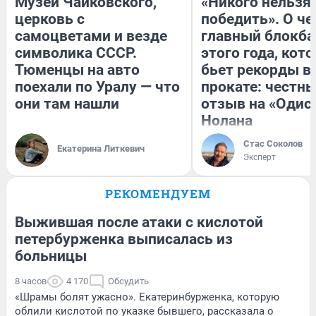
Музей Чайковского,
«Никого нельзя
церковь с
победить». О ч
самоцветами и везде
главный блокба
символика СССР.
этого года, кот
Тюменцы на авто
бьет рекорды в
поехали по Уралу — что
прокате: честн
они там нашли
отзыв на «Одис
Нолана
Стас Соколов
Екатерина Литкевич
Эксперт
РЕКОМЕНДУЕМ
Выжившая после атаки с кислотой
петербурженка выписалась из
больницы
8 часов
4 170
Обсудить
«Шрамы болят ужасно». Екатеринбурженка, которую
облили кислотой по указке бывшего, рассказала о