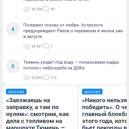
30 336
49
Потеряют голову от любви. Астрологи
4
предупреждают Раков о переменах в жизни уже
в августе
26 561
7
Тюмень уходит под воду — показываем кадры
5
потопа с небоскреба на ДОКе
23 855
172
МНЕНИЕ
МНЕНИЕ
«Заезжаешь на
«Никого нельзя
заправку, а там по
победить». О ч
нулям»: смотрим, как
главный блокба
дела с топливом на
этого года, кот
маршруте Тюмень —
бьет рекорды в