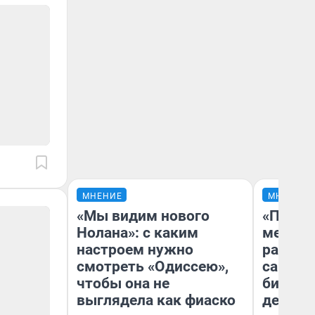
МНЕНИЕ
МНЕНИЕ
«Мы видим нового
«Покуп
Нолана»: с каким
мешке»
настроем нужно
рассказ
смотреть «Одиссею»,
самом 
чтобы она не
бизнес
выглядела как фиаско
дешевы