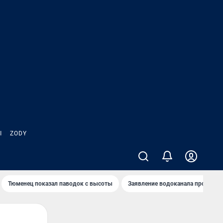
Ы
ZODY
Тюменец показал паводок с высоты
Заявление водоканала про запа