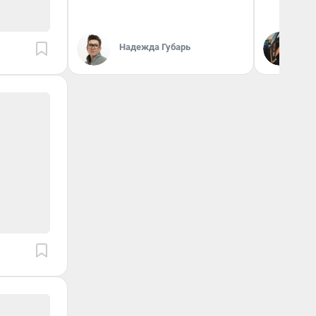
На
Надежда Губарь
От
де