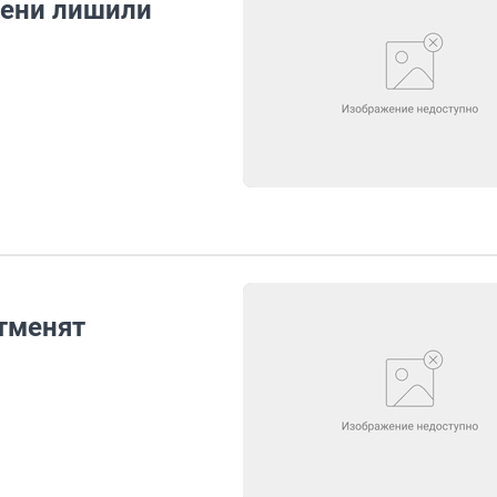
мени лишили
отменят