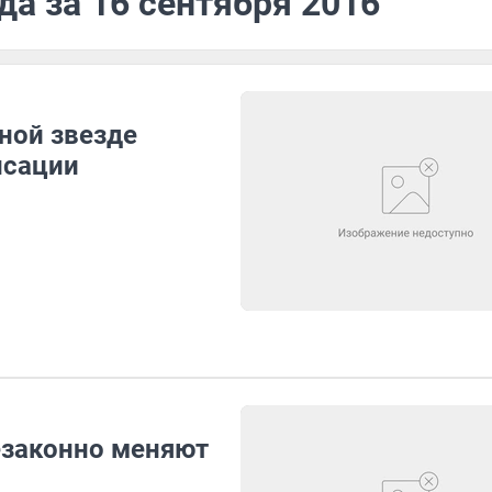
да за 16 сентября 2016
ной звезде
нсации
езаконно меняют