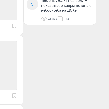
Тюмень уходит под воду —
5
показываем кадры потопа с
небоскреба на ДОКе
23 855
172