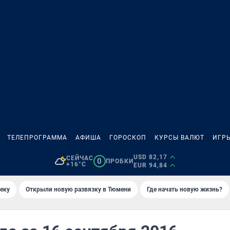
ТЕЛЕПРОГРАММА
АФИША
ГОРОСКОП
КУРСЫ ВАЛЮТ
ИГР
USD 82,17
СЕЙЧАС
0
ПРОБКИ
+16°C
EUR 94,84
еку
Открыли новую развязку в Тюмени
Где начать новую жизнь?