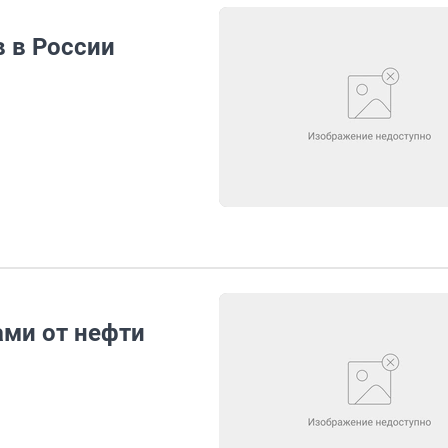
 в России
ами от нефти