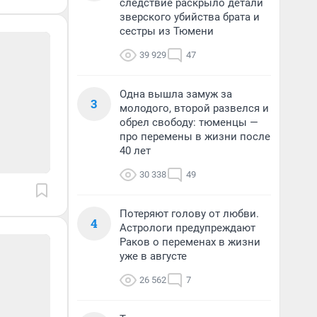
следствие раскрыло детали
зверского убийства брата и
сестры из Тюмени
39 929
47
Одна вышла замуж за
3
молодого, второй развелся и
обрел свободу: тюменцы —
про перемены в жизни после
40 лет
30 338
49
Потеряют голову от любви.
4
Астрологи предупреждают
Раков о переменах в жизни
уже в августе
26 562
7