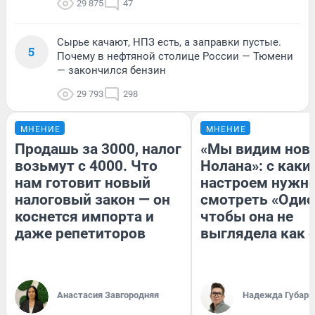
29 875
47
Сырье качают, НПЗ есть, а заправки пустые.
5
Почему в нефтяной столице России — Тюмени
— закончился бензин
29 793
298
МНЕНИЕ
МНЕНИЕ
Продашь за 3000, налог
«Мы видим нов
возьмут с 4000. Что
Нолана»: с каки
нам готовит новый
настроем нужн
налоговый закон — он
смотреть «Одис
коснется импорта и
чтобы она не
даже репетиторов
выглядела как 
Анастасия Завгородняя
Надежда Губарь