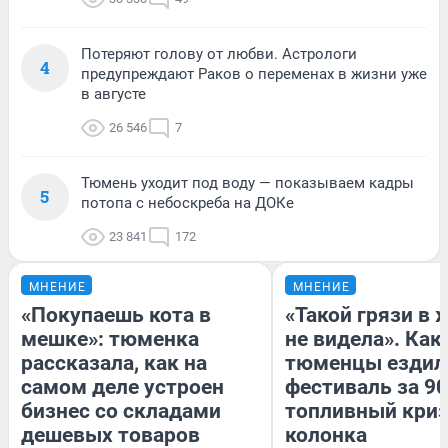
Потеряют голову от любви. Астрологи
4
предупреждают Раков о переменах в жизни уже
в августе
26 546
7
Тюмень уходит под воду — показываем кадры
5
потопа с небоскреба на ДОКе
23 841
172
МНЕНИЕ
МНЕНИЕ
«Покупаешь кота в
«Такой грязи в 
мешке»: тюменка
не видела». Как
рассказала, как на
тюменцы ездил
самом деле устроен
фестиваль за 90
бизнес со складами
топливный криз
дешевых товаров
колонка