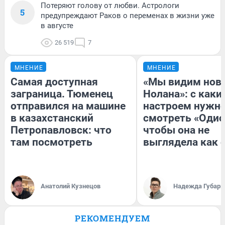
Потеряют голову от любви. Астрологи
5
предупреждают Раков о переменах в жизни уже
в августе
26 519
7
МНЕНИЕ
МНЕНИЕ
Самая доступная
«Мы видим нов
заграница. Тюменец
Нолана»: с каки
отправился на машине
настроем нужн
в казахстанский
смотреть «Одис
Петропавловск: что
чтобы она не
там посмотреть
выглядела как 
Анатолий Кузнецов
Надежда Губарь
РЕКОМЕНДУЕМ