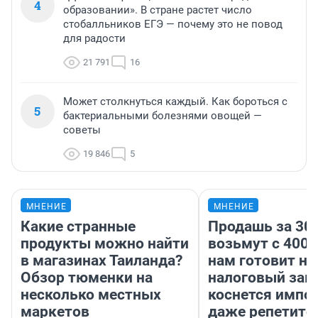
4
образовании». В стране растет число
стобалльников ЕГЭ — почему это не повод
для радости
21 791
16
Может столкнуться каждый. Как бороться с
5
бактериальными болезнями овощей —
советы
19 846
5
МНЕНИЕ
МНЕНИЕ
Какие странные
Продашь за 300
продукты можно найти
возьмут с 4000
в магазинах Таиланда?
нам готовит н
Обзор тюменки на
налоговый зако
несколько местных
коснется импор
маркетов
даже репетито