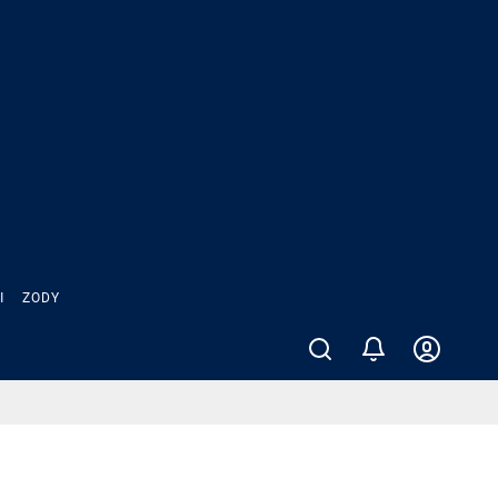
Ы
ZODY