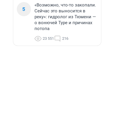
«Возможно, что-то закопали.
5
Сейчас это выносится в
реку»: гидролог из Тюмени —
о вонючей Туре и причинах
потопа
23 551
216