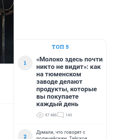
ТОП 5
«Молоко здесь почти
1
никто не видит»: как
на тюменском
заводе делают
продукты, которые
вы покупаете
каждый день
97 486
143
Думали, что говорят с
2
полицейским. Тайское