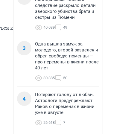
следствие раскрыло детали
зверского убийства брата и
сестры из Тюмени
ься к 
40 039
49
Одна вышла замуж за
3
молодого, второй развелся и
обрел свободу: тюменцы —
про перемены в жизни после
40 лет
30 385
50
Потеряют голову от любви.
4
Астрологи предупреждают
Раков о переменах в жизни
уже в августе
26 618
7