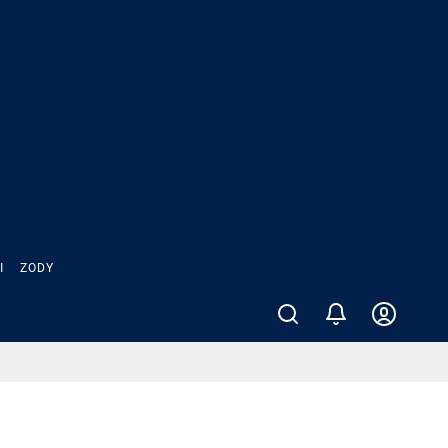
Ы
ZODY