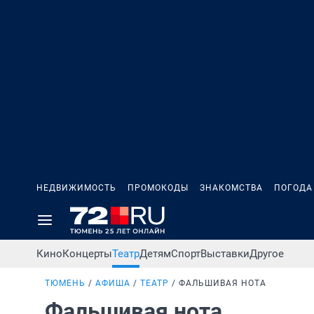
НЕДВИЖИМОСТЬ
ПРОМОКОДЫ
ЗНАКОМСТВА
ПОГОДА
Кино
Концерты
Театр
Детям
Спорт
Выставки
Другое
ТЮМЕНЬ
АФИША
ТЕАТР
ФАЛЬШИВАЯ НОТА
Фальшивая нота