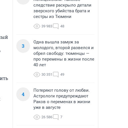
следствие раскрыло детали
зверского убийства брата и
сестры из Тюмени
39 983
48
ный 
Одна вышла замуж за
3
молодого, второй развелся и
 
обрел свободу: тюменцы —
про перемены в жизни после
40 лет
30 351
49
ить 
Потеряют голову от любви.
4
Астрологи предупреждают
 
Раков о переменах в жизни
уже в августе
26 586
7