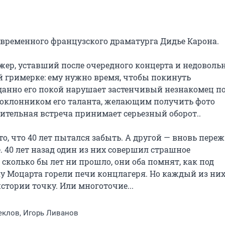
временного французского драматурга Дидье Карона.

ер, уставший после очередного концерта и недоволь
й гримерке: ему нужно время, чтобы покинуть 
анно его покой нарушает застенчивый незнакомец по
оклонником его таланта, желающим получить фото 
ительная встреча принимает серьезный оборот..

о, что 40 лет пытался забыть. А другой — вновь переж
. 40 лет назад один из них совершил страшное 
 сколько бы лет ни прошло, они оба помнят, как под 
 Моцарта горели печи концлагеря. Но каждый из них
стории точку. Или многоточие...
еклов, Игорь Ливанов