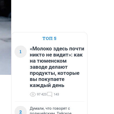
ТОП 5
«Молоко здесь почти
1
никто не видит»: как
на тюменском
заводе делают
продукты, которые
вы покупаете
каждый день
97 423
143
Думали, что говорят с
2
полицейским. Тайское