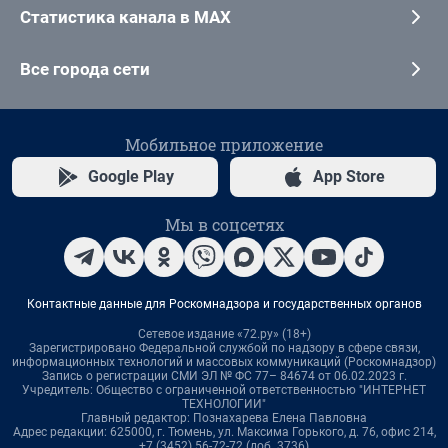
Статистика канала в MAX
Все города сети
Мобильное приложение
Google Play
App Store
Мы в соцсетях
Контактные данные для Роскомнадзора и государственных органов
Сетевое издание «72.ру» (18+)
Зарегистрировано Федеральной службой по надзору в сфере связи,
информационных технологий и массовых коммуникаций (Роскомнадзор)
Запись о регистрации СМИ ЭЛ № ФС 77– 84674 от 06.02.2023 г.
Учредитель: Общество с ограниченной ответственностью "ИНТЕРНЕТ
ТЕХНОЛОГИИ"
Главный редактор: Познахарева Елена Павловна
Адрес редакции: 625000, г. Тюмень, ул. Максима Горького, д. 76, офис 214,
+7 (3452) 56-72-72 (доб. 3736)