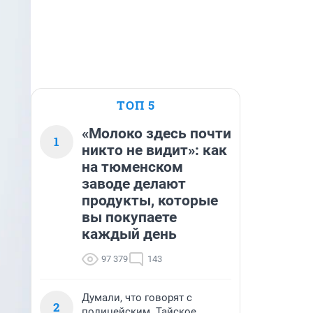
ТОП 5
«Молоко здесь почти
1
никто не видит»: как
на тюменском
заводе делают
продукты, которые
вы покупаете
каждый день
97 379
143
Думали, что говорят с
2
полицейским. Тайское