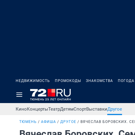
НЕДВИЖИМОСТЬ
ПРОМОКОДЫ
ЗНАКОМСТВА
ПОГОДА
Кино
Концерты
Театр
Детям
Спорт
Выставки
Другое
ТЮМЕНЬ
АФИША
ДРУГОЕ
ВЯЧЕСЛАВ БОРОВСКИХ. СЕ
Вячеслав Боровских. Сем