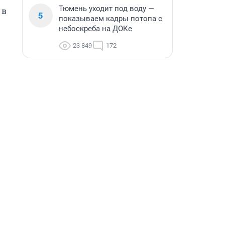
Тюмень уходит под воду —
в 
5
показываем кадры потопа с
небоскреба на ДОКе
23 849
172