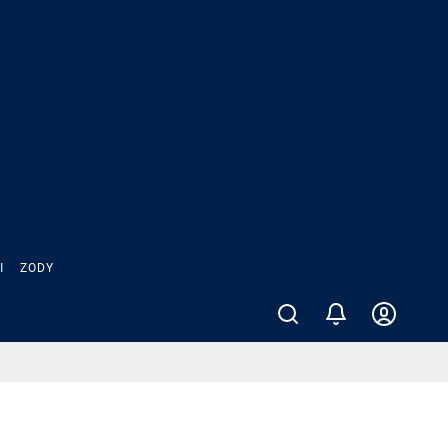
Ы
ZODY