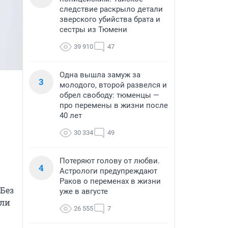
следствие раскрыло детали
зверского убийства брата и
сестры из Тюмени
39 910
47
Одна вышла замуж за
3
молодого, второй развелся и
обрел свободу: тюменцы —
про перемены в жизни после
40 лет
30 334
49
Потеряют голову от любви.
4
Астрологи предупреждают
Раков о переменах в жизни
Без 
уже в августе
ли 
26 555
7