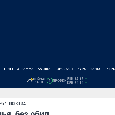
ТЕЛЕПРОГРАММА
АФИША
ГОРОСКОП
КУРСЫ ВАЛЮТ
ИГР
USD 82,17
СЕЙЧАС
1
ПРОБКИ
+16°C
EUR 94,84
МЬЯ, БЕЗ ОБИД
ья, без обид