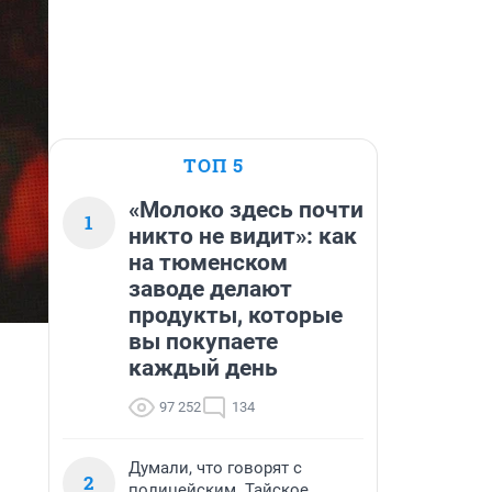
ТОП 5
«Молоко здесь почти
1
никто не видит»: как
на тюменском
заводе делают
продукты, которые
вы покупаете
каждый день
97 252
134
Думали, что говорят с
2
полицейским. Тайское