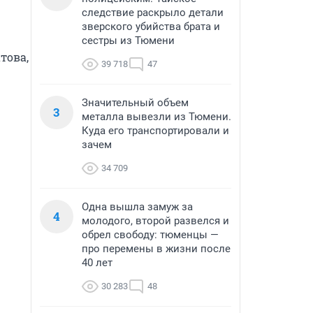
следствие раскрыло детали
зверского убийства брата и
сестры из Тюмени
ова, 
39 718
47
Значительный объем
3
металла вывезли из Тюмени.
Куда его транспортировали и
зачем
34 709
Одна вышла замуж за
4
молодого, второй развелся и
обрел свободу: тюменцы —
про перемены в жизни после
40 лет
30 283
48