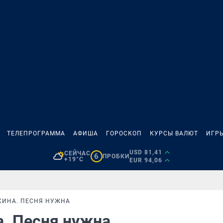
ТЕЛЕПРОГРАММА
АФИША
ГОРОСКОП
КУРСЫ ВАЛЮТ
ИГР
USD 81,41
СЕЙЧАС
6
ПРОБКИ
+19°C
EUR 94,06
КИНА. ПЕСНЯ НУЖНА
а. Песня нужна