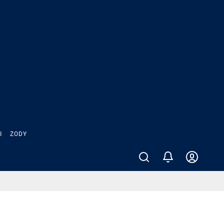
Ы
ZODY