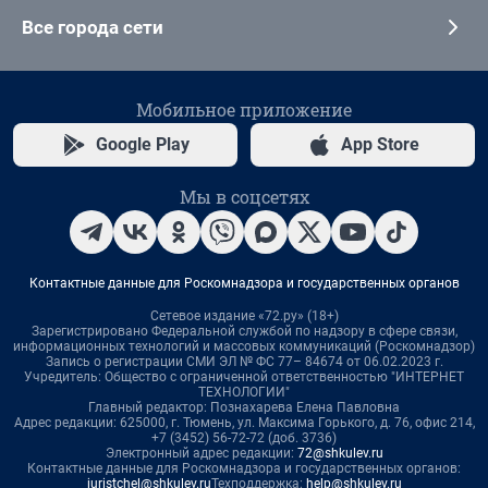
Все города сети
Мобильное приложение
Google Play
App Store
Мы в соцсетях
Контактные данные для Роскомнадзора и государственных органов
Сетевое издание «72.ру» (18+)
Зарегистрировано Федеральной службой по надзору в сфере связи,
информационных технологий и массовых коммуникаций (Роскомнадзор)
Запись о регистрации СМИ ЭЛ № ФС 77– 84674 от 06.02.2023 г.
Учредитель: Общество с ограниченной ответственностью "ИНТЕРНЕТ
ТЕХНОЛОГИИ"
Главный редактор: Познахарева Елена Павловна
Адрес редакции: 625000, г. Тюмень, ул. Максима Горького, д. 76, офис 214,
+7 (3452) 56-72-72 (доб. 3736)
Электронный адрес редакции:
72@shkulev.ru
Контактные данные для Роскомнадзора и государственных органов:
juristchel@shkulev.ru
Техподдержка:
help@shkulev.ru