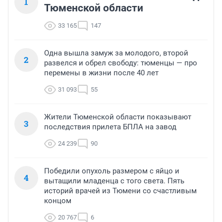
1
Тюменской области
33 165
147
Одна вышла замуж за молодого, второй
2
развелся и обрел свободу: тюменцы — про
перемены в жизни после 40 лет
31 093
55
Жители Тюменской области показывают
3
последствия прилета БПЛА на завод
24 239
90
Победили опухоль размером с яйцо и
4
вытащили младенца с того света. Пять
историй врачей из Тюмени со счастливым
концом
20 767
6