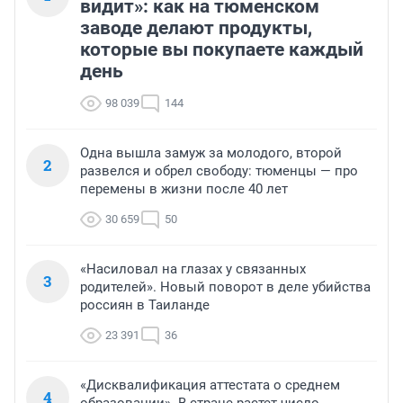
видит»: как на тюменском
заводе делают продукты,
которые вы покупаете каждый
день
98 039
144
Одна вышла замуж за молодого, второй
2
развелся и обрел свободу: тюменцы — про
перемены в жизни после 40 лет
30 659
50
«Насиловал на глазах у связанных
3
родителей». Новый поворот в деле убийства
россиян в Таиланде
23 391
36
«Дисквалификация аттестата о среднем
4
образовании». В стране растет число