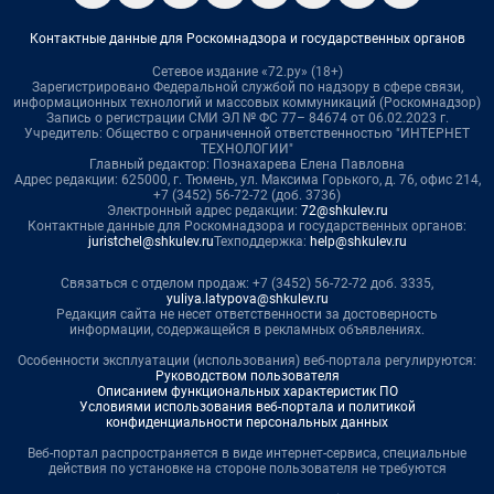
Контактные данные для Роскомнадзора и государственных органов
Сетевое издание «72.ру» (18+)
Зарегистрировано Федеральной службой по надзору в сфере связи,
информационных технологий и массовых коммуникаций (Роскомнадзор)
Запись о регистрации СМИ ЭЛ № ФС 77– 84674 от 06.02.2023 г.
Учредитель: Общество с ограниченной ответственностью "ИНТЕРНЕТ
ТЕХНОЛОГИИ"
Главный редактор: Познахарева Елена Павловна
Адрес редакции: 625000, г. Тюмень, ул. Максима Горького, д. 76, офис 214,
+7 (3452) 56-72-72 (доб. 3736)
Электронный адрес редакции:
72@shkulev.ru
Контактные данные для Роскомнадзора и государственных органов:
juristchel@shkulev.ru
Техподдержка:
help@shkulev.ru
Связаться с отделом продаж: +7 (3452) 56-72-72 доб. 3335,
yuliya.latypova@shkulev.ru
Редакция сайта не несет ответственности за достоверность
информации, содержащейся в рекламных объявлениях.
Особенности эксплуатации (использования) веб-портала регулируются:
Руководством пользователя
Описанием функциональных характеристик ПО
Условиями использования веб-портала и политикой
конфиденциальности персональных данных
Веб-портал распространяется в виде интернет-сервиса, специальные
действия по установке на стороне пользователя не требуются