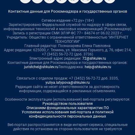
Контактные данные для Роскомнадзора и государственных органов
Сетевое издание «72.ру» (18+)
Зарегистрировано Федеральной службой по надзору в сфере связи,
информационных технологий и массовых коммуникаций (Роскомнадзор)
Запись о регистрации СМИ ЭЛ № ФС 77– 84674 от 06.02.2023 г.
Учредитель: Общество с ограниченной ответственностью "ИНТЕРНЕТ
ТЕХНОЛОГИИ"
Главный редактор: Познахарева Елена Павловна
Адрес редакции: 625000, г. Тюмень, ул. Максима Горького, д. 76, офис 214,
+7 (3452) 56-72-72 (доб. 3736)
Электронный адрес редакции:
72@shkulev.ru
Контактные данные для Роскомнадзора и государственных органов:
juristchel@shkulev.ru
Техподдержка:
help@shkulev.ru
Связаться с отделом продаж: +7 (3452) 56-72-72 доб. 3335,
yuliya.latypova@shkulev.ru
Редакция сайта не несет ответственности за достоверность
информации, содержащейся в рекламных объявлениях.
Особенности эксплуатации (использования) веб-портала регулируются:
Руководством пользователя
Описанием функциональных характеристик ПО
Условиями использования веб-портала и политикой
конфиденциальности персональных данных
Веб-портал распространяется в виде интернет-сервиса, специальные
действия по установке на стороне пользователя не требуются