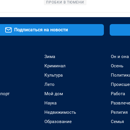
ПРОБКИ В ТЮМЕНИ
Подписаться на новости
Зима
Он и она
Криминал
Осень
Культура
Политик
Лето
Происше
спорт
Мой дом
Работа
Наука
Развлеч
Недвижимость
Религия
Образование
Семья