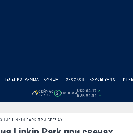
ТЕЛЕПРОГРАММА
АФИША
ГОРОСКОП
КУРСЫ ВАЛЮТ
ИГР
USD 82,17
СЕЙЧАС
2
ПРОБКИ
+27°C
EUR 94,84
ОНИЯ LINKIN PARK ПРИ СВЕЧАХ
я Linkin Park при свечах