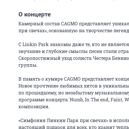
О концерте
Камерный состав CAGMO представляет уника
при свечах», основанную на творчестве легенд
С Linkin Park знакомы даже те, кто не являе
звучание и глубокие смыслы песен стали отр
Скоропостижный уход солиста Честера Беннин
группы.

В память о кумире CAGMO представляет конц
Новое прочтение любимых хитов в уникальны
по прошедшему, но незабытому музыкальному 
программе концерта: Numb, In The end, Faint, Wh
композиции.

«Симфония Линкин Парк при свечах» в исполн
настоящий подарок для всех, кто хранит тепл