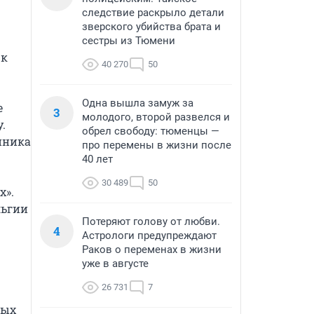
следствие раскрыло детали
зверского убийства брата и
сестры из Тюмени
к 
40 270
50
Одна вышла замуж за
 
3
молодого, второй развелся и
 
обрел свободу: тюменцы —
ника 
про перемены в жизни после
40 лет
30 489
50
». 
ьгии 
Потеряют голову от любви.
4
Астрологи предупреждают
Раков о переменах в жизни
уже в августе
26 731
7
ых 