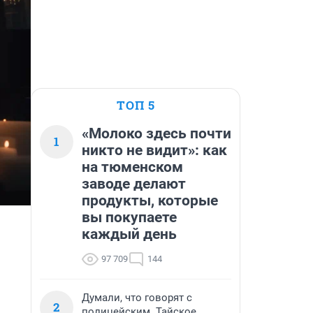
ТОП 5
«Молоко здесь почти
1
никто не видит»: как
на тюменском
заводе делают
продукты, которые
вы покупаете
каждый день
97 709
144
Думали, что говорят с
2
полицейским. Тайское