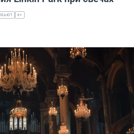
ИБЬЮТ
6+