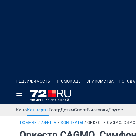
НЕДВИЖИМОСТЬ
ПРОМОКОДЫ
ЗНАКОМСТВА
ПОГОДА
Кино
Концерты
Театр
Детям
Спорт
Выставки
Другое
ТЮМЕНЬ
АФИША
КОНЦЕРТЫ
ОРКЕСТР CAGMO. СИМФ
Оркестр CAGMO. Симфони