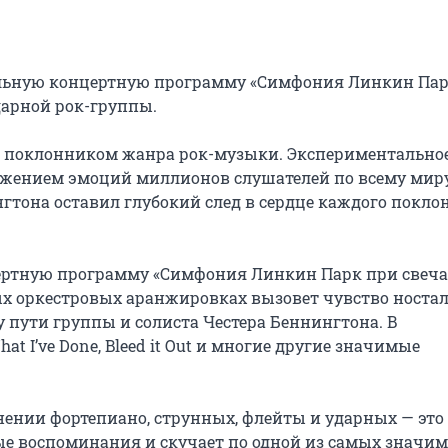
льную концертную программу «Симфония Линкин Пар
арной рок-группы.

тся поклонником жанра рок-музыки. Экспериментальное
ажением эмоций миллионов слушателей по всему миру.
гтона оставил глубокий след в сердце каждого поклон
ертную программу «Симфония Линкин Парк при свечах
х оркестровых аранжировках вызовет чувство ностал
пути группы и солиста Честера Беннингтона. В 
at I’ve Done, Bleed it Out и многие другие значимые 
ении фортепиано, струнных, флейты и ударных — это 
ые воспоминания и скучает по одной из самых значим