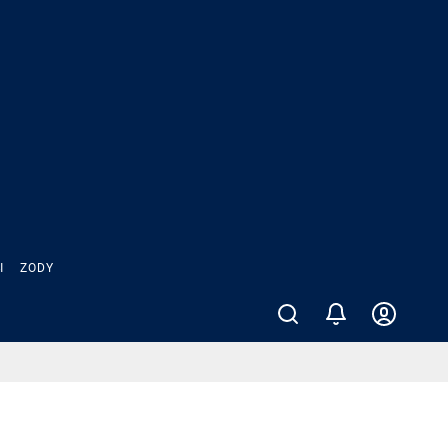
Ы
ZODY