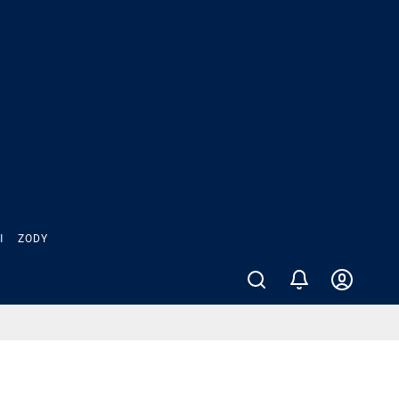
Ы
ZODY