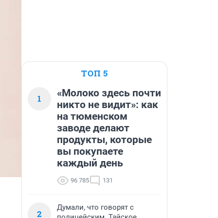
ТОП 5
«Молоко здесь почти
1
никто не видит»: как
на тюменском
заводе делают
продукты, которые
вы покупаете
каждый день
96 785
131
Думали, что говорят с
2
полицейским. Тайское