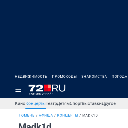
НЕДВИЖИМОСТЬ
ПРОМОКОДЫ
ЗНАКОМСТВА
ПОГОДА
Кино
Концерты
Театр
Детям
Спорт
Выставки
Другое
ТЮМЕНЬ
АФИША
КОНЦЕРТЫ
MADK1D
Madk1d