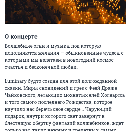
О концерте
Волшебные огни и музыка, под которую 
исполняются желания — обыкновенные чудеса, с 
которыми мы взлетаем в новогодний космос 
счастья и бесконечной любви.

Luminary будто создан для этой долгожданной 
сказки. Миры сновидений и грез с Феей Драже 
Чайковского, летающих мохнатых елей Хогвартса 
и того самого последнего Рождества, которое 
научило нас беречь свое сердце... Чарующий 
подарок, внутри которого свет завернут в 
блестящую обертку фантазий волшебников, ждет 
только вас, таких нежных и трепетных, самых 