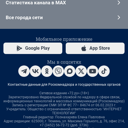
Статистика канала в MAX
Все города сети
Мобильное приложение
Google Play
App Store
Мы в соцсетях
Контактные данные для Роскомнадзора и государственных органов
Сетевое издание «72.ру» (18+)
Зарегистрировано Федеральной службой по надзору в сфере связи,
информационных технологий и массовых коммуникаций (Роскомнадзор)
Запись о регистрации СМИ ЭЛ № ФС 77– 84674 от 06.02.2023 г.
Учредитель: Общество с ограниченной ответственностью "ИНТЕРНЕТ
ТЕХНОЛОГИИ"
Главный редактор: Познахарева Елена Павловна
Адрес редакции: 625000, г. Тюмень, ул. Максима Горького, д. 76, офис 214,
+7 (3452) 56-72-72 (доб. 3736)