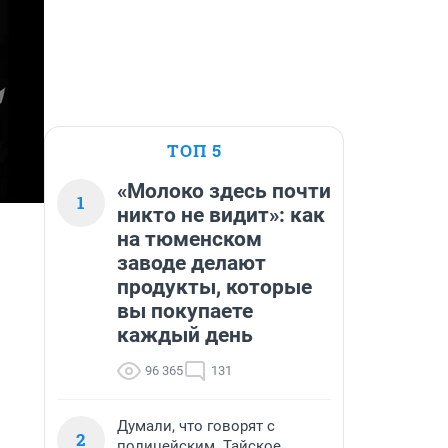
ТОП 5
«Молоко здесь почти
1
никто не видит»: как
на тюменском
заводе делают
продукты, которые
вы покупаете
каждый день
96 365
131
Думали, что говорят с
2
полицейским. Тайское