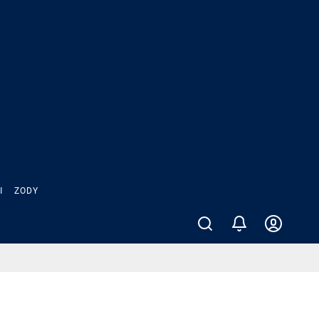
Ы
ZODY