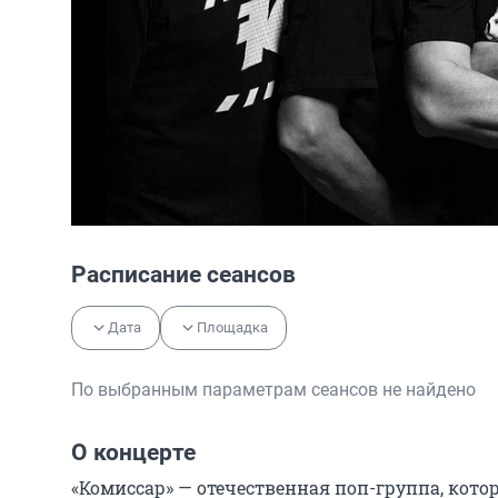
Расписание сеансов
Дата
Площадка
По выбранным параметрам сеансов не найдено
О концерте
«Комиссар» — отечественная поп-группа, кото