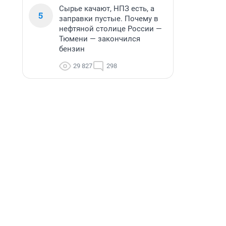
Сырье качают, НПЗ есть, а
5
заправки пустые. Почему в
нефтяной столице России —
Тюмени — закончился
бензин
29 827
298