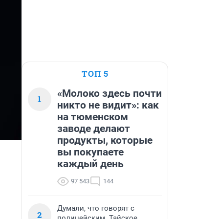
ТОП 5
«Молоко здесь почти
1
никто не видит»: как
на тюменском
заводе делают
продукты, которые
вы покупаете
каждый день
97 543
144
Думали, что говорят с
2
полицейским. Тайское