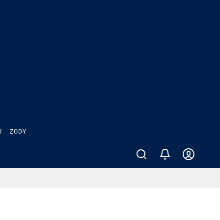
Ы
ZODY