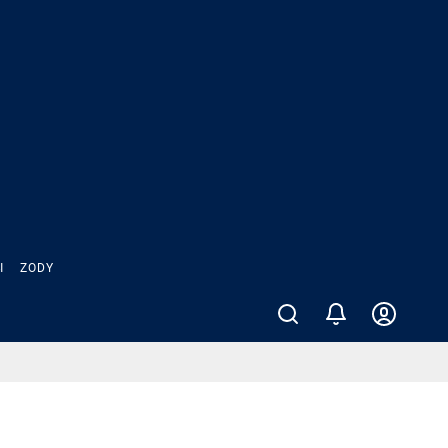
Ы
ZODY