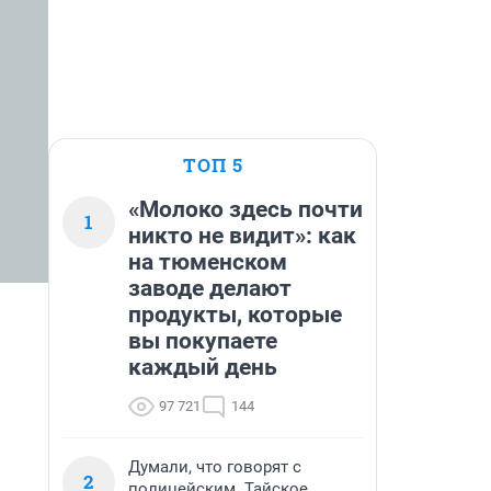
ТОП 5
«Молоко здесь почти
1
никто не видит»: как
на тюменском
заводе делают
продукты, которые
вы покупаете
каждый день
97 721
144
Думали, что говорят с
2
полицейским. Тайское