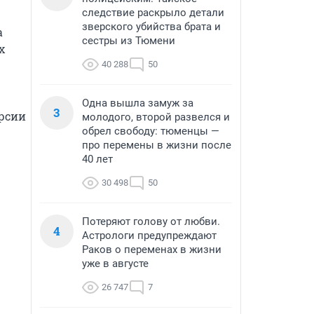
следствие раскрыло детали
зверского убийства брата и
 
сестры из Тюмени
 
40 288
50
Одна вышла замуж за
3
рсии 
молодого, второй развелся и
обрел свободу: тюменцы —
про перемены в жизни после
40 лет
30 498
50
Потеряют голову от любви.
4
Астрологи предупреждают
Раков о переменах в жизни
уже в августе
26 747
7