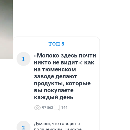
ТОП 5
«Молоко здесь почти
1
никто не видит»: как
на тюменском
заводе делают
продукты, которые
вы покупаете
каждый день
97 563
144
Думали, что говорят с
2
полицейским. Тайское