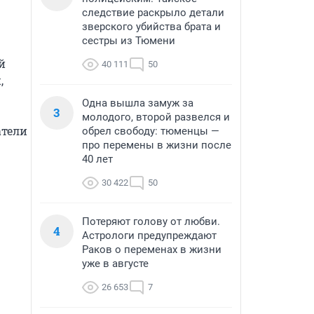
следствие раскрыло детали
зверского убийства брата и
сестры из Тюмени
 
40 111
50
 
Одна вышла замуж за
3
молодого, второй развелся и
тели 
обрел свободу: тюменцы —
про перемены в жизни после
40 лет
30 422
50
Потеряют голову от любви.
4
Астрологи предупреждают
Раков о переменах в жизни
уже в августе
26 653
7