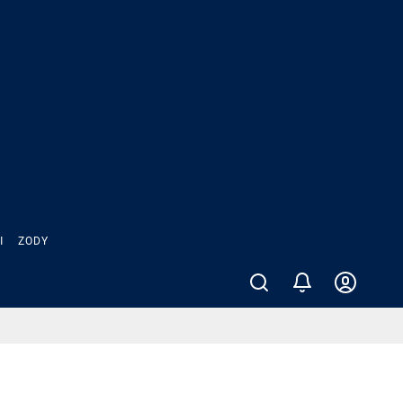
Ы
ZODY