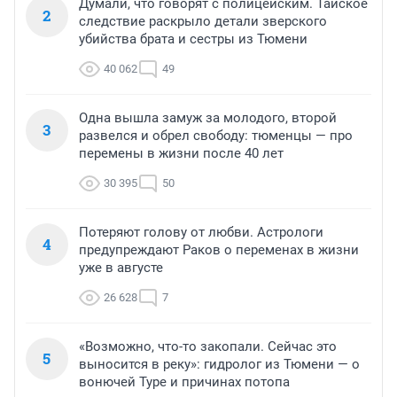
Думали, что говорят с полицейским. Тайское
2
следствие раскрыло детали зверского
убийства брата и сестры из Тюмени
40 062
49
Одна вышла замуж за молодого, второй
3
развелся и обрел свободу: тюменцы — про
перемены в жизни после 40 лет
30 395
50
Потеряют голову от любви. Астрологи
4
предупреждают Раков о переменах в жизни
уже в августе
26 628
7
«Возможно, что-то закопали. Сейчас это
5
выносится в реку»: гидролог из Тюмени — о
вонючей Туре и причинах потопа