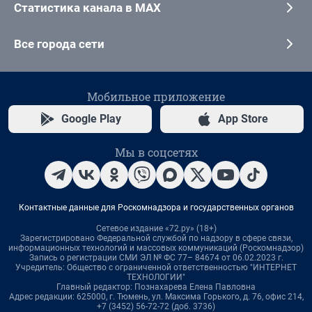
Статистика канала в MAX
Все города сети
Мобильное приложение
Google Play
App Store
Мы в соцсетях
Контактные данные для Роскомнадзора и государственных органов
Сетевое издание «72.ру» (18+)
Зарегистрировано Федеральной службой по надзору в сфере связи,
информационных технологий и массовых коммуникаций (Роскомнадзор)
Запись о регистрации СМИ ЭЛ № ФС 77– 84674 от 06.02.2023 г.
Учредитель: Общество с ограниченной ответственностью "ИНТЕРНЕТ
ТЕХНОЛОГИИ"
Главный редактор: Познахарева Елена Павловна
Адрес редакции: 625000, г. Тюмень, ул. Максима Горького, д. 76, офис 214,
+7 (3452) 56-72-72 (доб. 3736)