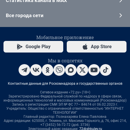
Статистика канала в MAX
Все города сети
Мобильное приложение
Google Play
App Store
Мы в соцсетях
Контактные данные для Роскомнадзора и государственных органов
Сетевое издание «72.ру» (18+)
Зарегистрировано Федеральной службой по надзору в сфере связи,
информационных технологий и массовых коммуникаций (Роскомнадзор)
Запись о регистрации СМИ ЭЛ № ФС 77– 84674 от 06.02.2023 г.
Учредитель: Общество с ограниченной ответственностью "ИНТЕРНЕТ
ТЕХНОЛОГИИ"
Главный редактор: Познахарева Елена Павловна
Адрес редакции: 625000, г. Тюмень, ул. Максима Горького, д. 76, офис 214,
+7 (3452) 56-72-72 (доб. 3736)
Электронный адрес редакции:
72@shkulev.ru