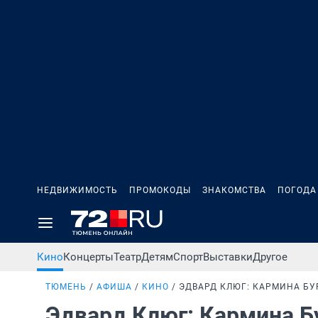
НЕДВИЖИМОСТЬ
ПРОМОКОДЫ
ЗНАКОМСТВА
ПОГОДА
Кино
Концерты
Театр
Детям
Спорт
Выставки
Другое
ТЮМЕНЬ
АФИША
КИНО
ЭДВАРД КЛЮГ: КАРМИНА БУ
Эдвард Клюг: Кармина 