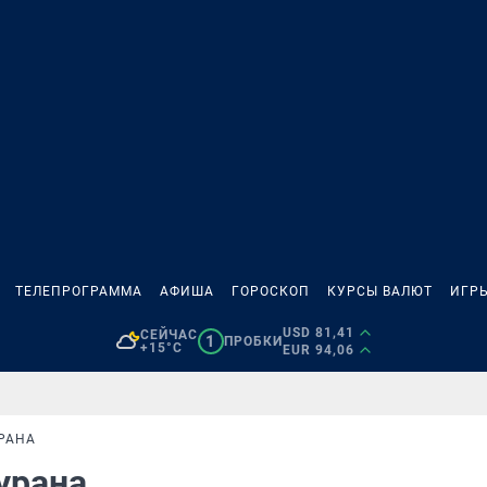
ТЕЛЕПРОГРАММА
АФИША
ГОРОСКОП
КУРСЫ ВАЛЮТ
ИГР
USD 81,41
СЕЙЧАС
1
ПРОБКИ
+15°C
EUR 94,06
РАНА
Бурана