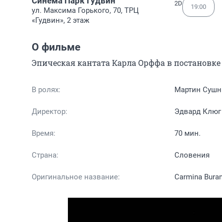
Синема Парк Гудвин
2D
19:00
ул. Максима Горького, 70, ТРЦ
«Гудвин», 2 этаж
О фильме
Эпическая кантата Карла Орффа в постановке
В ролях:
Мартин Сушн
Директор:
Эдвард Клюг
Время:
70 мин.
Страна:
Словения
Оригинальное название:
Carmina Buran