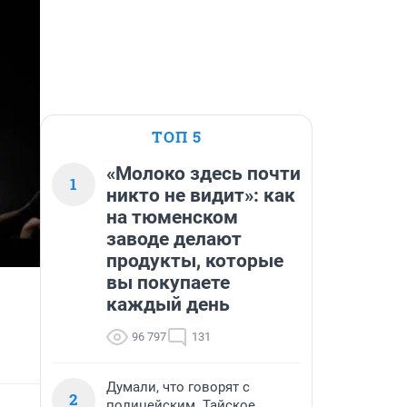
ТОП 5
«Молоко здесь почти
1
никто не видит»: как
на тюменском
заводе делают
продукты, которые
вы покупаете
каждый день
96 797
131
Думали, что говорят с
2
полицейским. Тайское