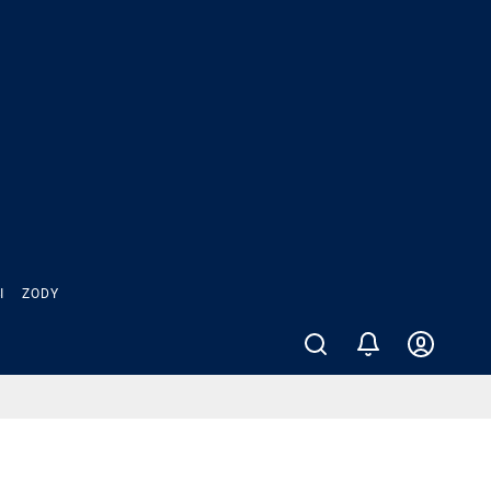
Ы
ZODY