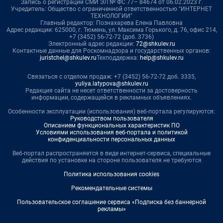
Запись о регистрации СМИ ЭЛ № ФС 77– 84674 от 06.02.2023 г.
Учредитель: Общество с ограниченной ответственностью "ИНТЕРНЕТ
ТЕХНОЛОГИИ"
Главный редактор: Познахарева Елена Павловна
Адрес редакции: 625000, г. Тюмень, ул. Максима Горького, д. 76, офис 214,
+7 (3452) 56-72-72 (доб. 3736)
Электронный адрес редакции:
72@shkulev.ru
Контактные данные для Роскомнадзора и государственных органов:
juristchel@shkulev.ru
Техподдержка:
help@shkulev.ru
Связаться с отделом продаж: +7 (3452) 56-72-72 доб. 3335,
yuliya.latypova@shkulev.ru
Редакция сайта не несет ответственности за достоверность
информации, содержащейся в рекламных объявлениях.
Особенности эксплуатации (использования) веб-портала регулируются:
Руководством пользователя
Описанием функциональных характеристик ПО
Условиями использования веб-портала и политикой
конфиденциальности персональных данных
Веб-портал распространяется в виде интернет-сервиса, специальные
действия по установке на стороне пользователя не требуются
Политика использования cookies
Рекомендательные системы
Пользовательское соглашение сервиса «Подписка без баннерной
рекламы»