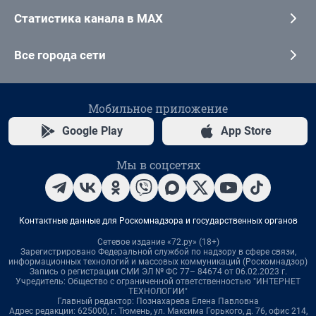
Статистика канала в MAX
Все города сети
Мобильное приложение
Google Play
App Store
Мы в соцсетях
Контактные данные для Роскомнадзора и государственных органов
Сетевое издание «72.ру» (18+)
Зарегистрировано Федеральной службой по надзору в сфере связи,
информационных технологий и массовых коммуникаций (Роскомнадзор)
Запись о регистрации СМИ ЭЛ № ФС 77– 84674 от 06.02.2023 г.
Учредитель: Общество с ограниченной ответственностью "ИНТЕРНЕТ
ТЕХНОЛОГИИ"
Главный редактор: Познахарева Елена Павловна
Адрес редакции: 625000, г. Тюмень, ул. Максима Горького, д. 76, офис 214,