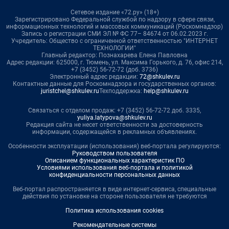
Сетевое издание «72.ру» (18+)
Зарегистрировано Федеральной службой по надзору в сфере связи,
информационных технологий и массовых коммуникаций (Роскомнадзор)
Запись о регистрации СМИ ЭЛ № ФС 77– 84674 от 06.02.2023 г.
Учредитель: Общество с ограниченной ответственностью "ИНТЕРНЕТ
ТЕХНОЛОГИИ"
Главный редактор: Познахарева Елена Павловна
Адрес редакции: 625000, г. Тюмень, ул. Максима Горького, д. 76, офис 214,
+7 (3452) 56-72-72 (доб. 3736)
Электронный адрес редакции:
72@shkulev.ru
Контактные данные для Роскомнадзора и государственных органов:
juristchel@shkulev.ru
Техподдержка:
help@shkulev.ru
Связаться с отделом продаж: +7 (3452) 56-72-72 доб. 3335,
yuliya.latypova@shkulev.ru
Редакция сайта не несет ответственности за достоверность
информации, содержащейся в рекламных объявлениях.
Особенности эксплуатации (использования) веб-портала регулируются:
Руководством пользователя
Описанием функциональных характеристик ПО
Условиями использования веб-портала и политикой
конфиденциальности персональных данных
Веб-портал распространяется в виде интернет-сервиса, специальные
действия по установке на стороне пользователя не требуются
Политика использования cookies
Рекомендательные системы