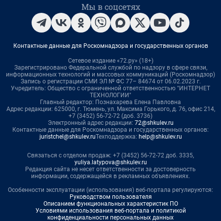
Мы в соцсетях
Контактные данные для Роскомнадзора и государственных органов
Сетевое издание «72.ру» (18+)
Зарегистрировано Федеральной службой по надзору в сфере связи,
информационных технологий и массовых коммуникаций (Роскомнадзор)
Запись о регистрации СМИ ЭЛ № ФС 77– 84674 от 06.02.2023 г.
Учредитель: Общество с ограниченной ответственностью "ИНТЕРНЕТ
ТЕХНОЛОГИИ"
Главный редактор: Познахарева Елена Павловна
Адрес редакции: 625000, г. Тюмень, ул. Максима Горького, д. 76, офис 214,
+7 (3452) 56-72-72 (доб. 3736)
Электронный адрес редакции:
72@shkulev.ru
Контактные данные для Роскомнадзора и государственных органов:
juristchel@shkulev.ru
Техподдержка:
help@shkulev.ru
Связаться с отделом продаж: +7 (3452) 56-72-72 доб. 3335,
yuliya.latypova@shkulev.ru
Редакция сайта не несет ответственности за достоверность
информации, содержащейся в рекламных объявлениях.
Особенности эксплуатации (использования) веб-портала регулируются:
Руководством пользователя
Описанием функциональных характеристик ПО
Условиями использования веб-портала и политикой
конфиденциальности персональных данных