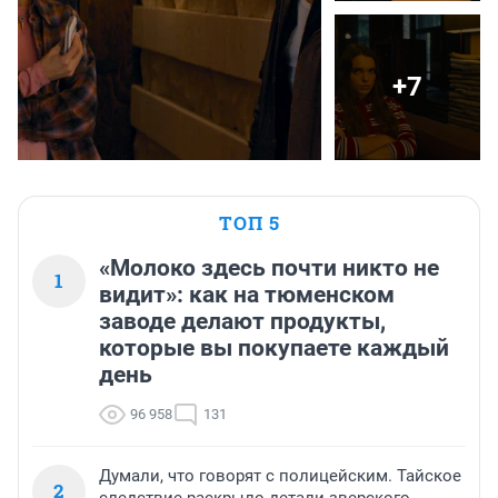
+7
ТОП 5
«Молоко здесь почти никто не
1
видит»: как на тюменском
заводе делают продукты,
которые вы покупаете каждый
день
96 958
131
Думали, что говорят с полицейским. Тайское
2
следствие раскрыло детали зверского