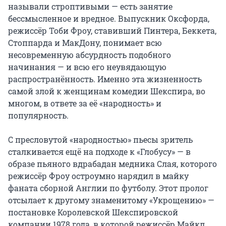
называли строптивыми — есть занятие 
бессмысленное и вредное. Выпускник Оксфорда, 
режиссёр Тоби Фроу, ставивший Пинтера, Беккета, 
Стоппарда и МакДону, понимает всю 
несовременную абсурдность подобного 
начинания — и всю его неувядающую 
распространённость. Именно эта жизненность 
самой злой к женщинам комедии Шекспира, во 
многом, в ответе за её «народность» и 
популярность.

С пресловутой «народностью» пьесы зритель 
сталкивается ещё на подходе к «Глобусу» — в 
образе пьяного вдрабадан медника Слая, которого 
режиссёр Фроу остроумно нарядил в майку 
фаната сборной Англии по футболу. Этот пролог 
отсылает к другому знаменитому «Укрощению» — 
постановке Королевской Шекспировской 
компании 1978 года, в которой режиссёр Майкл 