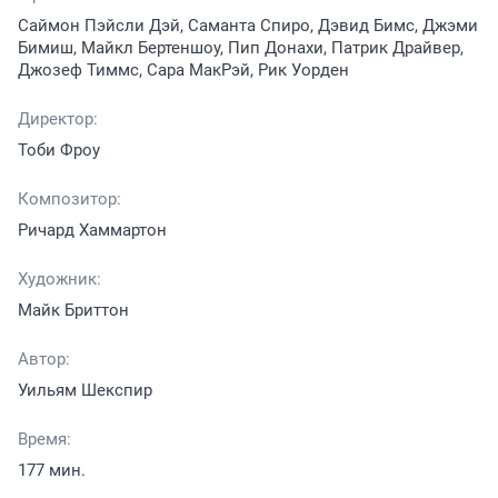
Саймон Пэйсли Дэй, Саманта Спиро, Дэвид Бимс, Джэми
Бимиш, Майкл Бертеншоу, Пип Донахи, Патрик Драйвер,
Джозеф Тиммс, Сара МакРэй, Рик Уорден
Директор:
Тоби Фроу
Композитор:
Ричард Хаммартон
Художник:
Майк Бриттон
Автор:
Уильям Шекспир
Время:
177 мин.