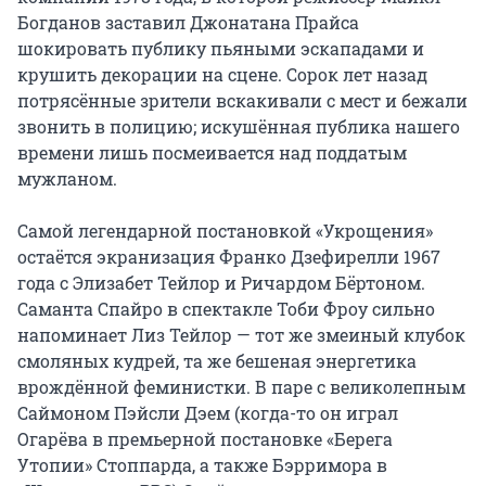
Богданов заставил Джонатана Прайса 
шокировать публику пьяными эскападами и 
крушить декорации на сцене. Сорок лет назад 
потрясённые зрители вскакивали с мест и бежали 
звонить в полицию; искушённая публика нашего 
времени лишь посмеивается над поддатым 
мужланом.

Самой легендарной постановкой «Укрощения» 
остаётся экранизация Франко Дзефирелли 1967 
года с Элизабет Тейлор и Ричардом Бёртоном. 
Саманта Спайро в спектакле Тоби Фроу сильно 
напоминает Лиз Тейлор — тот же змеиный клубок 
смоляных кудрей, та же бешеная энергетика 
врождённой феминистки. В паре с великолепным 
Саймоном Пэйсли Дэем (когда-то он играл 
Огарёва в премьерной постановке «Берега 
Утопии» Стоппарда, а также Бэрримора в 