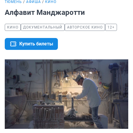
ТЮМЕНЬ
АФИША
КИНО
Алфавит Манджаротти
КИНО
ДОКУМЕНТАЛЬНЫЙ
АВТОРСКОЕ КИНО
12+
Купить билеты