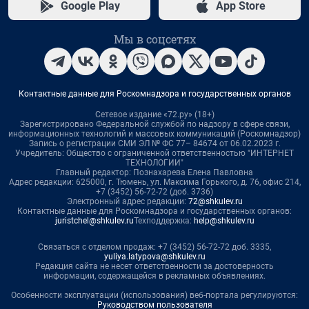
Google Play
App Store
Мы в соцсетях
Контактные данные для Роскомнадзора и государственных органов
Сетевое издание «72.ру» (18+)
Зарегистрировано Федеральной службой по надзору в сфере связи,
информационных технологий и массовых коммуникаций (Роскомнадзор)
Запись о регистрации СМИ ЭЛ № ФС 77– 84674 от 06.02.2023 г.
Учредитель: Общество с ограниченной ответственностью "ИНТЕРНЕТ
ТЕХНОЛОГИИ"
Главный редактор: Познахарева Елена Павловна
Адрес редакции: 625000, г. Тюмень, ул. Максима Горького, д. 76, офис 214,
+7 (3452) 56-72-72 (доб. 3736)
Электронный адрес редакции:
72@shkulev.ru
Контактные данные для Роскомнадзора и государственных органов:
juristchel@shkulev.ru
Техподдержка:
help@shkulev.ru
Связаться с отделом продаж: +7 (3452) 56-72-72 доб. 3335,
yuliya.latypova@shkulev.ru
Редакция сайта не несет ответственности за достоверность
информации, содержащейся в рекламных объявлениях.
Особенности эксплуатации (использования) веб-портала регулируются:
Руководством пользователя