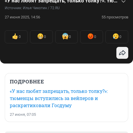
«У нас любят запрещать, только толку?»: тюменцы вступились за вейперов и раскритиковали Госдуму
Источник: 
Илья Чикотин / 72.RU
27 июня 2025, 14:56
55 просмотров
0
0
0
0
0
ПОДРОБНЕЕ
«У нас любят запрещать, только толку?»:
тюменцы вступились за вейперов и
раскритиковали Госдуму
27 июня, 07:05