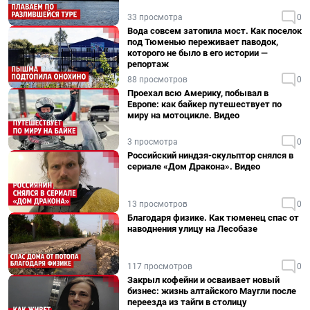
33 просмотра
0
Вода совсем затопила мост. Как поселок
под Тюменью переживает паводок,
которого не было в его истории —
репортаж
88 просмотров
0
Проехал всю Америку, побывал в
Европе: как байкер путешествует по
миру на мотоцикле. Видео
3 просмотра
0
Российский ниндзя-скульптор снялся в
сериале «Дом Дракона». Видео
13 просмотров
0
Благодаря физике. Как тюменец спас от
наводнения улицу на Лесобазе
117 просмотров
0
Закрыл кофейни и осваивает новый
бизнес: жизнь алтайского Маугли после
переезда из тайги в столицу