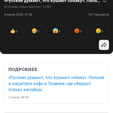
«Русские думают, что кушают собаку». Попали в секретное кафе в Тюмени, где обедают только китайцы
Источник: 
Илья Чикотин / 72.RU
4 июня 2025, 21:36
101 просмотр
0
0
0
0
0
ПОДРОБНЕЕ
«Русские думают, что кушают собаку». Попали
в секретное кафе в Тюмени, где обедают
только китайцы
2 июня, 06:05