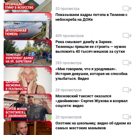
53 просмотра
0
Показываем кадры потопа в Тюмени с
небоскреба на ДОКе
409 просмотров
0
Река смывает дамбу в Зареке.
Тюменцы пришли ее строить — нужно
выложить 40 тысяч мешков за сутки
283 просмотра
0
«Мне говорили, что я уродливая».
История девушки, которая не способна
улыбаться. Видео
28 просмотров
0
Московский таксист оказался
«двойником» Сергея Жукова и взорвал
соцсети: видео
20 просмотров
0
Охотник на школьниц: видео об одном из
самых жестоких маньяков