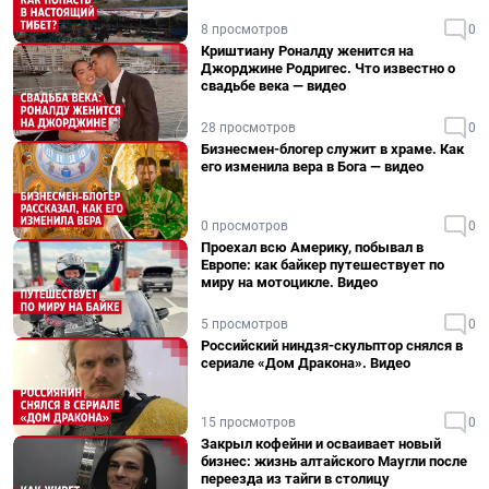
8 просмотров
0
Криштиану Роналду женится на
Джорджине Родригес. Что известно о
свадьбе века — видео
28 просмотров
0
Бизнесмен-блогер служит в храме. Как
его изменила вера в Бога — видео
0 просмотров
0
Проехал всю Америку, побывал в
Европе: как байкер путешествует по
миру на мотоцикле. Видео
5 просмотров
0
Российский ниндзя-скульптор снялся в
сериале «Дом Дракона». Видео
15 просмотров
0
Закрыл кофейни и осваивает новый
бизнес: жизнь алтайского Маугли после
переезда из тайги в столицу