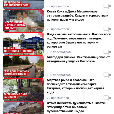
78 просмотров
0
Клава Кока и Дима Масленников
сыграли свадьбу. Кадры с торжества и
история пары — в видео
25 просмотров
0
Вода совсем затопила мост. Как поселок
под Тюменью переживает паводок,
которого не было в его истории —
репортаж
108 просмотров
0
Благодаря физике. Как тюменец спас от
наводнения улицу на Лесобазе
130 просмотров
0
Мертвая рыба и зловоние. Что
происходит в тюменском парке
Гагарина, который поглощает черная
вода
79 просмотров
0
Стоит ли искать духовность в Тибете?
Что увидел там бывалый
путешественник. Видео