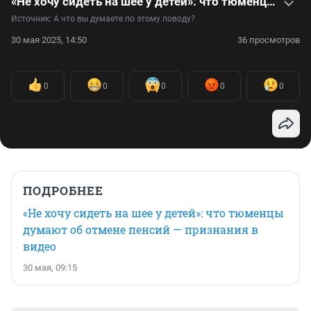
«Не хочу сидеть на шее у детей»: что тюменцы думают об отмене пенсий — признания в видео
Источник: 
А что вы думаете по этому поводу?
30 мая 2025, 14:50
36 просмотров
0
0
0
0
0
ПОДРОБНЕЕ
«Не хочу сидеть на шее у детей»: что тюменцы
думают об отмене пенсий — признания в
видео
30 мая, 09:15