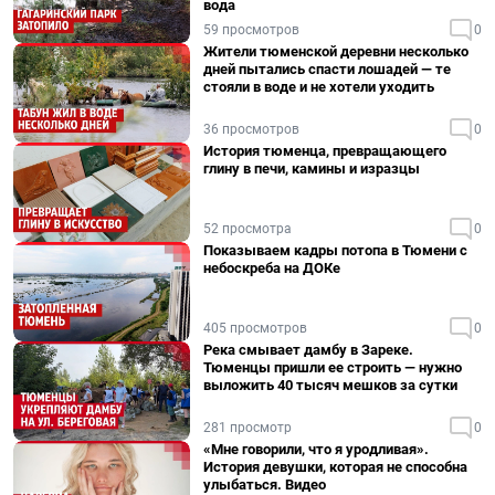
вода
59 просмотров
0
Жители тюменской деревни несколько
дней пытались спасти лошадей — те
стояли в воде и не хотели уходить
36 просмотров
0
История тюменца, превращающего
глину в печи, камины и изразцы
52 просмотра
0
Показываем кадры потопа в Тюмени с
небоскреба на ДОКе
405 просмотров
0
Река смывает дамбу в Зареке.
Тюменцы пришли ее строить — нужно
выложить 40 тысяч мешков за сутки
281 просмотр
0
«Мне говорили, что я уродливая».
История девушки, которая не способна
улыбаться. Видео