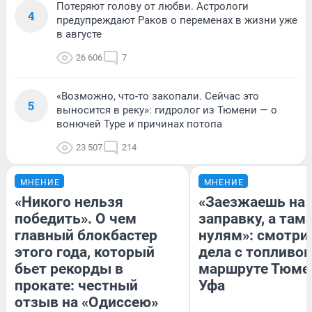
Потеряют голову от любви. Астрологи
4
предупреждают Раков о переменах в жизни уже
в августе
26 606
7
«Возможно, что-то закопали. Сейчас это
5
выносится в реку»: гидролог из Тюмени — о
вонючей Туре и причинах потопа
23 507
214
МНЕНИЕ
МНЕНИЕ
«Никого нельзя
«Заезжаешь на
победить». О чем
заправку, а там 
главный блокбастер
нулям»: смотри
этого года, который
дела с топливом
бьет рекорды в
маршруте Тюме
прокате: честный
Уфа
отзыв на «Одиссею»