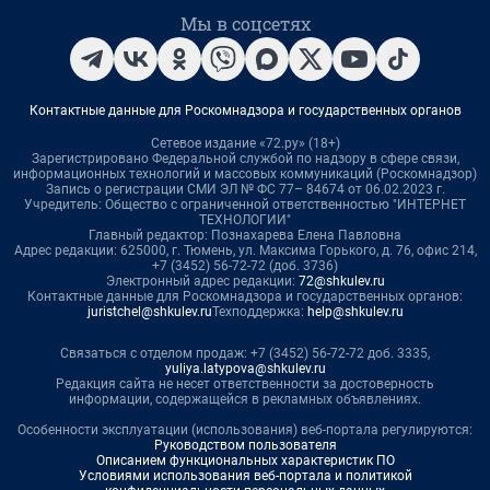
Мы в соцсетях
Контактные данные для Роскомнадзора и государственных органов
Сетевое издание «72.ру» (18+)
Зарегистрировано Федеральной службой по надзору в сфере связи,
информационных технологий и массовых коммуникаций (Роскомнадзор)
Запись о регистрации СМИ ЭЛ № ФС 77– 84674 от 06.02.2023 г.
Учредитель: Общество с ограниченной ответственностью "ИНТЕРНЕТ
ТЕХНОЛОГИИ"
Главный редактор: Познахарева Елена Павловна
Адрес редакции: 625000, г. Тюмень, ул. Максима Горького, д. 76, офис 214,
+7 (3452) 56-72-72 (доб. 3736)
Электронный адрес редакции:
72@shkulev.ru
Контактные данные для Роскомнадзора и государственных органов:
juristchel@shkulev.ru
Техподдержка:
help@shkulev.ru
Связаться с отделом продаж: +7 (3452) 56-72-72 доб. 3335,
yuliya.latypova@shkulev.ru
Редакция сайта не несет ответственности за достоверность
информации, содержащейся в рекламных объявлениях.
Особенности эксплуатации (использования) веб-портала регулируются:
Руководством пользователя
Описанием функциональных характеристик ПО
Условиями использования веб-портала и политикой