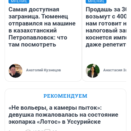
МНЕНИЕ
МНЕНИЕ
Самая доступная
Продашь за 300
заграница. Тюменец
возьмут с 4000
отправился на машине
нам готовит н
в казахстанский
налоговый зако
Петропавловск: что
коснется импор
там посмотреть
даже репетито
Анатолий Кузнецов
Анастасия Зав
РЕКОМЕНДУЕМ
«Не вольеры, а камеры пыток»:
девушка пожаловалась на состояние
экопарка «Лотос» в Уссурийске